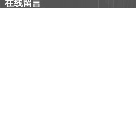
在线留言
信息提交

深圳市安品有机硅材料有限公司

全国咨询服务热线：400-879-6866

深圳市宝安区福海街道桥头社区福海信息港A3栋二楼